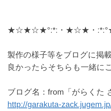
★☆★☆★°:*:・★☆★・:*
製作の様子等をブログに掲
良かったらそちらも一緒に
ブログ名：from「がらくた
http://garakuta-zack.jugem.jp