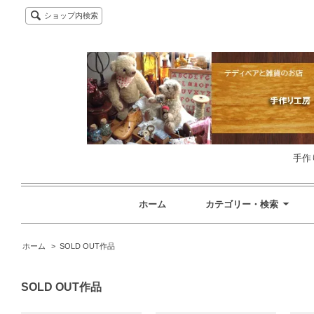
ショップ内検索
手作
ホーム
カテゴリー・検索
ホーム
>
SOLD OUT作品
SOLD OUT作品